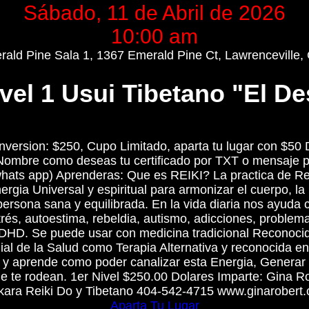
Sábado, 11 de Abril de 2026
10:00 am
rald Pine Sala 1, 1367 Emerald Pine Ct, Lawrenceville,
ivel 1 Usui Tibetano "El De
 Inversion: $250, Cupo Limitado, aparta tu lugar con $50 
Nombre como deseas tu certificado por TXT o mensaje pr
ats app) Aprenderas: Que es REIKI? La practica de Rei
rgia Universal y espiritual para armonizar el cuerpo, la 
ersona sana y equilibrada. En la vida diaria nos ayuda
rés, autoestima, rebeldia, autismo, adicciones, proble
DHD. Se puede usar con medicina tradicional Reconoci
al de la Salud como Terapia Alternativa y reconocida e
n y aprende como poder canalizar esta Energia, Generar 
e te rodean. 1er Nivel $250.00 Dolares Imparte: Gina R
kara Reiki Do y Tibetano 404-542-4715 www.ginarobert
Aparta Tu Lugar