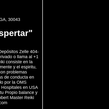
 GA, 30043
spertar"
Depósitos Zelle 404-
ivado o llama al +1
ki consiste en la
mente y el espiritu,
 con problemas
mas de conducta en
do por la OMS
n Hospitales en USA
tu Propio balance y
obert Master Reiki
.com