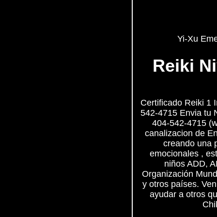
Yi-Xu Eme
Reiki N
Certificado Reiki 1
542-4715 Envia tu 
404-542-4715 (wh
canalizacion de Ene
creando una p
emocionales , est
niños ADD, A
Organización Mundi
y otros países. Ve
ayudar a otros qu
Chi